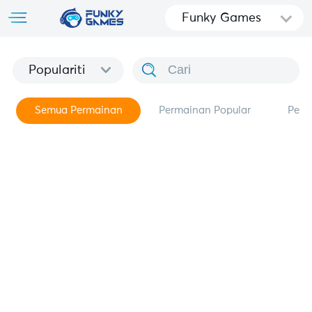
Funky Games
Populariti
Semua Permainan
Permainan Popular
Perm