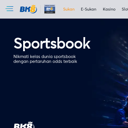
Sukan
E-Sukan
Kasino
Slo
Sportsbook
Nikmati kelas dunia sportsbook
dengan pertaruhan odds terbaik