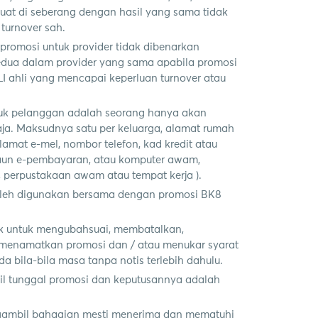
buat di seberang dengan hasil yang sama tidak
 turnover sah.
promosi untuk provider tidak dibenarkan
dua dalam provider yang sama apabila promosi
I ahli yang mencapai keperluan turnover atau
uk pelanggan adalah seorang hanya akan
ja. Maksudnya satu per keluarga, alamat rumah
alamat e-mel, nombor telefon, kad kredit atau
kaun e-pembayaran, atau komputer awam,
 perpustakaan awam atau tempat kerja ).
boleh digunakan bersama dengan promosi BK8
 untuk mengubahsuai, membatalkan,
menamatkan promosi dan / atau menukar syarat
da bila-bila masa tanpa notis terlebih dahulu.
l tunggal promosi dan keputusannya adalah
gambil bahagian mesti menerima dan mematuhi