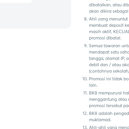
dibatalkan, atau di
akan dikira sebagai
Ahli yang menuntut 
membuat deposit ke
masih aktif, KECUAL
promosi dibatal.
Semua tawaran unt
mendapat satu saha
tangga, alamat IP, 
debit dan / atau a
(contohnya sekolah,
Promosi ini tidak 
lain.
BK8 mempunyai hak
menggantung atau 
promosi tersebut pa
BK8 adalah pengadi
muktamad.
Ahli-ahli yang men