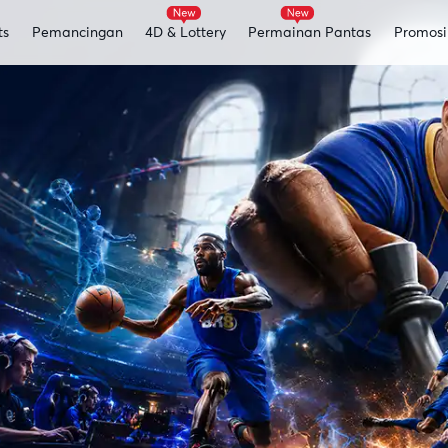
ts
Pemancingan
4D & Lottery
Permainan Pantas
Promosi