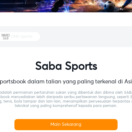
CMD Sports
Saba Sports
portsbook dalam talian yang paling terkenal di As
adalah permainan pertaruhan sukan yang dibentuk dan dibina oleh SAB
book menyediakan lebih daripada seribu perlawanan langsung, seperti 
g, tenis, bola tampar dan lain-lain, menampilkan penyesuaian terpanta
teknikal yang paling komprehensif kepada para pemain.
Main Sekarang