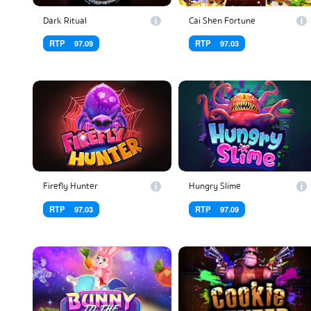
Dark Ritual
Cai Shen Fortune
RTP
97.09
RTP
97.03
Firefly Hunter
Hungry Slime
RTP
97.03
RTP
97.09