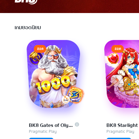
เกมยอดนิยม
ฮอต
ฮอต
BK8 Gates of Olympus 1000
Pragmatic Play
Pragmatic Play