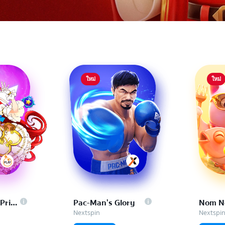
ใหม่
ใหม่
BK8 Starlight Princess
Pac-Man's Glory
Nom N
Nextspin
Nextspi