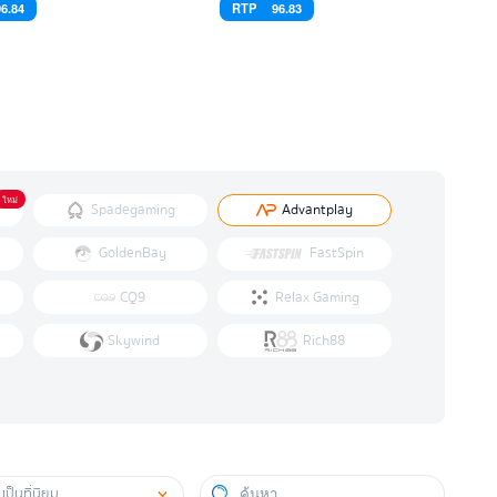
96.84
RTP
96.83
ใหม่
Spadegaming
Advantplay
GoldenBay
FastSpin
CQ9
Relax Gaming
Skywind
Rich88
เป็นที่นิยม