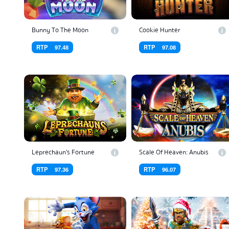
Bunny To The Moon
Cookie Hunter
RTP
97.48
RTP
97.08
Leprechaun's Fortune
Scale Of Heaven: Anubis
RTP
97.36
RTP
96.07