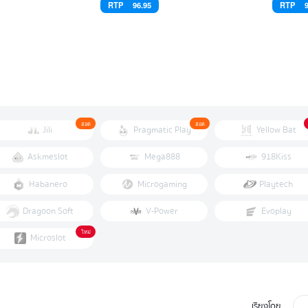
RTP
96.95
RTP
ฮอต
ฮอต
Jili
Pragmatic Play
Yellow Bat
Askmeslot
Mega888
918Kiss
Habanero
Microgaming
Playtech
Dragoon Soft
V-Power
Evoplay
ใหม่
Microslot
เรียงโดย