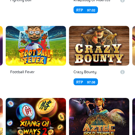
RTP
97.02
Football Fever
Crazy Bounty
RTP
97.08