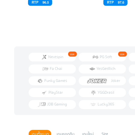
RTP
96.5
RTP
97.6
ฮอต
ฮอต
Nextspin
PG Soft
Fa Chai
YesGetRich
Funky Games
Joker
PlayStar
YGGDrasil
JDB Gaming
Lucky365
เกมทั้งหมด
เกมยอดฮิต
เกมใหม่
slot