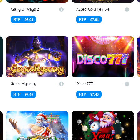
Xiang Qi Ways 2
Aztec: Gold Temple
RTP
97.04
RTP
97.04
Genie Mystery
Disco 777
RTP
97.45
RTP
97.45