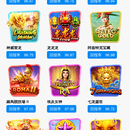
回报率
96.97
回报率
96.75
回报率
96.94
神威雷龙
龙龙龙
阿兹特克宝藏
回报率
96.75
回报率
96.87
回报率
96.98
羅馬競技場 II
埃及女神
七龙盛世
回报率
97.05
回报率
97.06
回报率
96.72