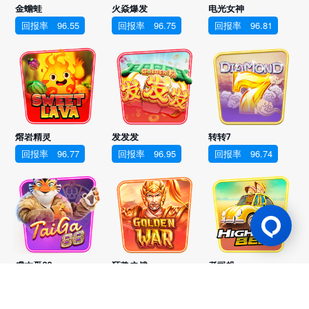
金蟾蛙
火焱爆发
电光女神
回报率
96.55
回报率
96.75
回报率
96.81
熔岩精灵
发发发
转转7
回报率
96.77
回报率
96.95
回报率
96.74
虎大哥88
狂热之战
老司机
回报率
96.82
回报率
97.04
回报率
96.83